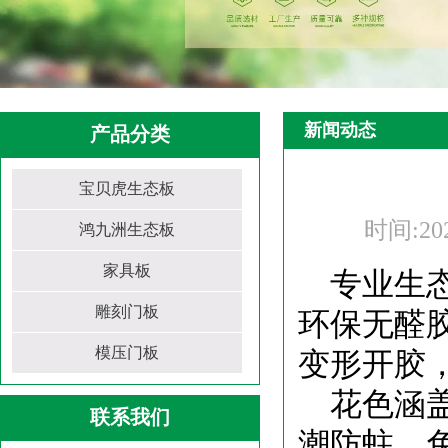
新闻动态
产品分类
宝贝虎生态板
时间:
20
鸿九洲生态板
家具板
专业生
雕刻门板
环保无醛
模压门板
变形开胶，
花色涵
联系我们
潮防蛀，